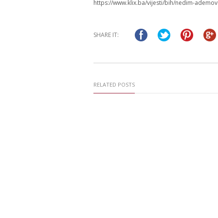
https://www.klix.ba/vijesti/bih/nedim-ademo
SHARE IT:
RELATED POSTS