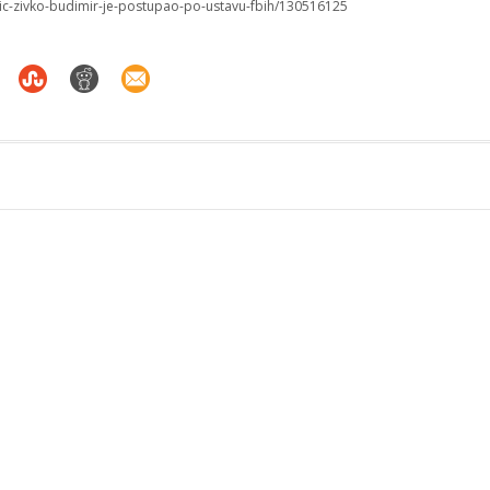
vic-zivko-budimir-je-postupao-po-ustavu-fbih/130516125