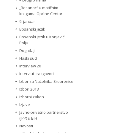
– Drugi o nama
„Bosanac“ u matičnim
knjigama Općine Centar
9. januar
Bosanski jezik
Bosanski jezik u Konjević
Polju
Događaji
Haški sud
Interview 20
Intervjui i razgovori
Izbor za Načelnika Srebrenice
Izbori 2018
Izborni zakon
Izjave
Javno-privatno partnerstvo
(JPP) u BiH
Novosti