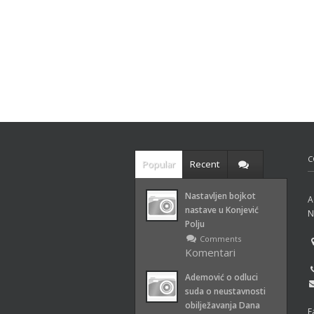
C
Popular
Recent
Nastavljen bojkot
A
nastave u Konjević
N
Polju
Comments
Komentari
isključeni
za Nastavljen
Ademović o odluci
bojkot nastave u
suda o neustavnosti
Konjević Polju
obilježavanja Dana
F