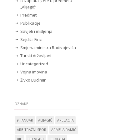
o Naplata štete u predmetu
„Alijagić“
Predmeti
Publikacije
Savjeti i mišljenja
Sejdić i Finci
Smjena ministra Radivojevića
Turski državljani
Uncategorized
Vojna imovina
Živko Budimir
OZNAKE
9. JANUAR
ALIJAGIĆ
APELACIJA
ARBITRAŽNI SPOR
ARMELA RAMIĆ
BIH
BIH VLAST
BLOKADA