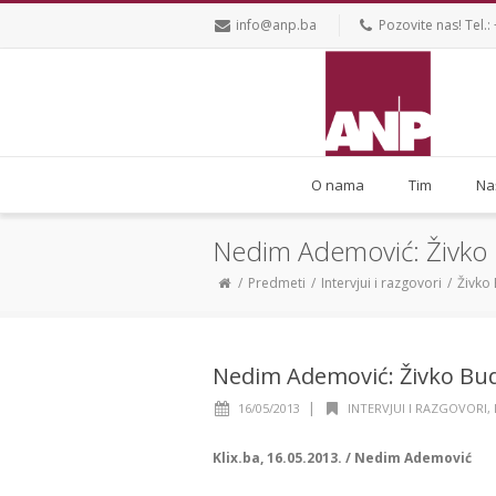
info@anp.ba
Pozovite nas! Tel
O nama
Tim
Na
Nedim Ademović: Živko 
Predmeti
Intervjui i razgovori
Živko
Nedim Ademović: Živko Bu
|
16/05/2013
INTERVJUI I RAZGOVORI
,
Klix.ba, 16.05.2013. / Nedim Ademović