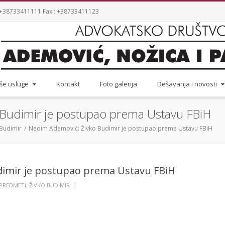
.: +38733411111 Fax.: +38733411123
še usluge
Kontakt
Foto galerija
Dešavanja i novosti
Budimir je postupao prema Ustavu FBiH
 Budimir
Nedim Ademović: Živko Budimir je postupao prema Ustavu FBiH
dimir je postupao prema Ustavu FBiH
|
PREDMETI
,
ŽIVKO BUDIMIR