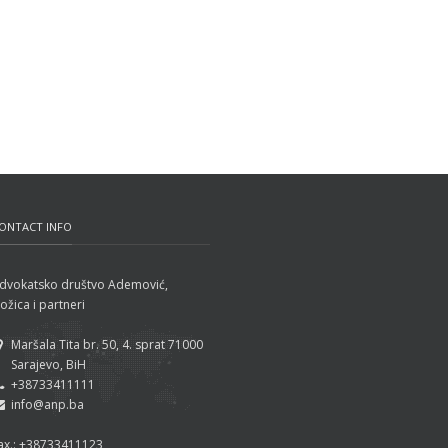
ONTACT INFO
dvokatsko društvo Ademović,
ožica i partneri
Maršala Tita br. 50, 4. sprat 71000
Sarajevo, BiH
+38733411111
info@anp.ba
ax.: +38733411123