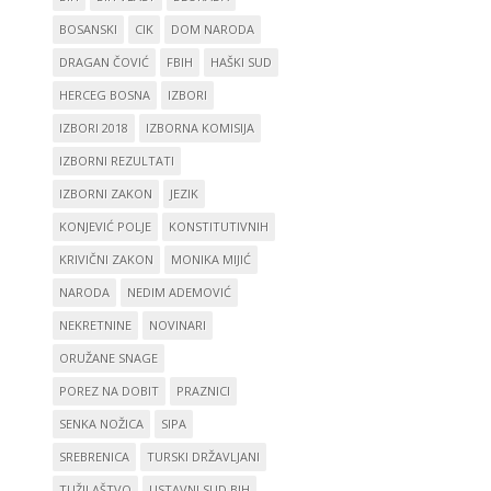
BOSANSKI
CIK
DOM NARODA
DRAGAN ČOVIĆ
FBIH
HAŠKI SUD
HERCEG BOSNA
IZBORI
IZBORI 2018
IZBORNA KOMISIJA
IZBORNI REZULTATI
IZBORNI ZAKON
JEZIK
KONJEVIĆ POLJE
KONSTITUTIVNIH
KRIVIČNI ZAKON
MONIKA MIJIĆ
NARODA
NEDIM ADEMOVIĆ
NEKRETNINE
NOVINARI
ORUŽANE SNAGE
POREZ NA DOBIT
PRAZNICI
SENKA NOŽICA
SIPA
SREBRENICA
TURSKI DRŽAVLJANI
TUŽILAŠTVO
USTAVNI SUD BIH