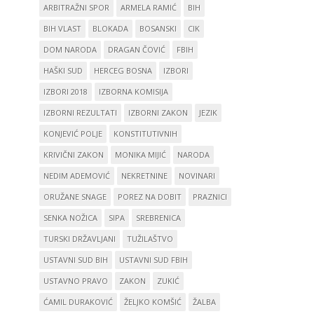
ARBITRAŽNI SPOR
ARMELA RAMIĆ
BIH
BIH VLAST
BLOKADA
BOSANSKI
CIK
DOM NARODA
DRAGAN ČOVIĆ
FBIH
HAŠKI SUD
HERCEG BOSNA
IZBORI
IZBORI 2018
IZBORNA KOMISIJA
IZBORNI REZULTATI
IZBORNI ZAKON
JEZIK
KONJEVIĆ POLJE
KONSTITUTIVNIH
KRIVIČNI ZAKON
MONIKA MIJIĆ
NARODA
NEDIM ADEMOVIĆ
NEKRETNINE
NOVINARI
ORUŽANE SNAGE
POREZ NA DOBIT
PRAZNICI
SENKA NOŽICA
SIPA
SREBRENICA
TURSKI DRŽAVLJANI
TUŽILAŠTVO
USTAVNI SUD BIH
USTAVNI SUD FBIH
USTAVNO PRAVO
ZAKON
ZUKIĆ
ĆAMIL DURAKOVIĆ
ŽELJKO KOMŠIĆ
ŽALBA