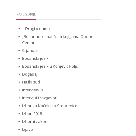
KATEGORIJE
– Drugi o nama
„Bosanac“ u matičnim knjigama Općine
Centar
9. januar
Bosanski jezik
Bosanski jezik u Konjević Polju
Događaji
Haški sud
Interview 20
Intervjui i razgovori
Izbor za Načelnika Srebrenice
Izbori 2018
Izborni zakon
Izjave