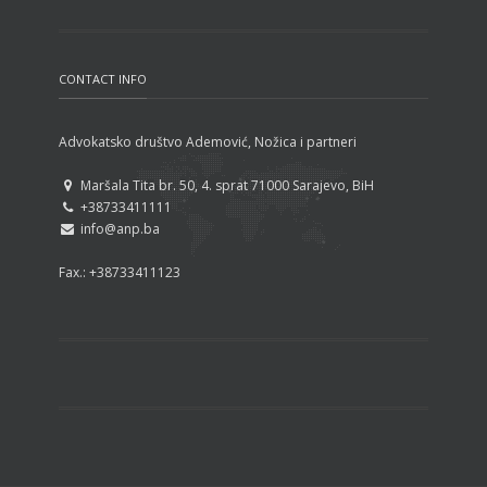
Dom naroda nije dom kantona
nego konstitutivnih naroda
CONTACT INFO
Advokatsko društvo Ademović, Nožica i partneri
Maršala Tita br. 50, 4. sprat 71000 Sarajevo, BiH
+38733411111
info@anp.ba
Fax.: +38733411123