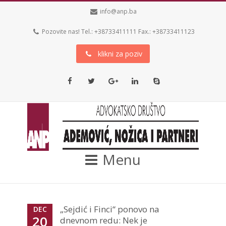
info@anp.ba
Pozovite nas! Tel.: +38733411111 Fax.: +38733411123
klikni za poziv
Facebook
Twitter
Google+
LinkedIn
Skype
Menu
„Sejdić i Finci“ ponovo na
DEC
20
dnevnom redu: Nek je