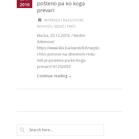
pošteno pa ko koga
2016
prevari
INTERVJUI I RAZGOVORI
,
NOVOSTI
,
SEJDIĆ I FINCI
Klix.ba, 20.12.2016. / Nedim
Ademović
https://www.klix.ba/vijesti/bih/sejdic-
i-finci-ponovo-na-dnevnom-redu-
nek-je-posteno-pa-ko-koga-
prevari/161202039
Continue reading →