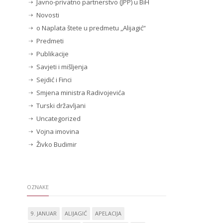
Javno-privatno partnerstvo (JPP) u BiH
Novosti
o Naplata štete u predmetu „Alijagić“
Predmeti
Publikacije
Savjeti i mišljenja
Sejdić i Finci
Smjena ministra Radivojevića
Turski državljani
Uncategorized
Vojna imovina
Živko Budimir
OZNAKE
9. JANUAR
ALIJAGIĆ
APELACIJA