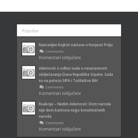
Popular
Recent
Nastavljen bojkot nastave u Konjević Polju
Comments
Komentari isključeni
za Nastavljen bojkot nastave u
Konjević Polju
Ademović o odluci suda o neustavnosti
obilježavanja Dana Republike Srpske: Sada
su na potezu SIPA i Tužilaštvo BiH
Comments
Komentari isključeni
za Ademović o odluci suda o
neustavnosti obilježavanja Dana
Reakcije – Nedim Ademović: Dom naroda
Republike Srpske: Sada su na
nije dom kantona nego konstitutivnih
potezu SIPA i Tužilaštvo BiH
naroda
Comments
Komentari isključeni
za Reakcije – Nedim Ademović: