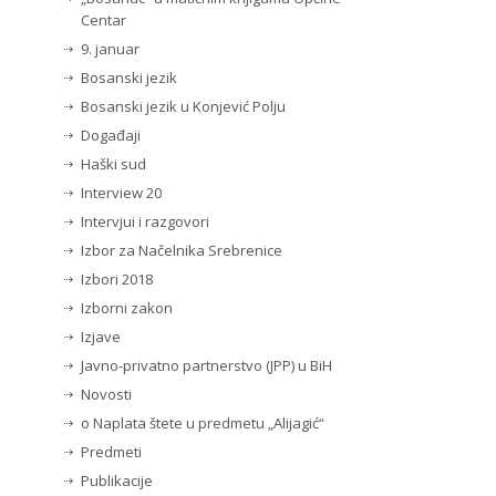
Centar
9. januar
Bosanski jezik
Bosanski jezik u Konjević Polju
Događaji
Haški sud
Interview 20
Intervjui i razgovori
Izbor za Načelnika Srebrenice
Izbori 2018
Izborni zakon
Izjave
Javno-privatno partnerstvo (JPP) u BiH
Novosti
o Naplata štete u predmetu „Alijagić“
Predmeti
Publikacije