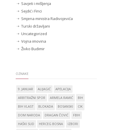
Savjeti i mišljenja
Sejdić i Finci
Smjena ministra Radivojevića
Turski državljani
Uncategorized
Vojna imovina
Živko Budimir
OZNAKE
9. JANUAR
ALIJAGIĆ
APELACIJA
ARBITRAŽNI SPOR
ARMELA RAMIĆ
BIH
BIH VLAST
BLOKADA
BOSANSKI
CIK
DOM NARODA
DRAGAN ČOVIĆ
FBIH
HAŠKI SUD
HERCEG BOSNA
IZBORI