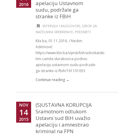
apelaciju Ustavnom
2016
sudu, podržale ga
stranke iz FBiH
INTERVJUI I RAZGOVORI
,
IZBOR ZA
NAČELNIKA SREBRENICE
,
PREDMETI
Klix.ba, 01.11.2016. / Nedim
Ademović
https://www.klix.ba/vijesti/bih/advokatski-
tim-camila-durakovica-podnio-
apelaciju-ustavnom-sudu-podrzale-
ga-stranke-iz-fbih/161101053
Continue reading →
(S)USTAVNA KORUPCIJA
NOV
14
Sramotnom odlukom
Ustavni sud BiH uvažio
2015
apelaciju i amnestirao
kriminal na FPN