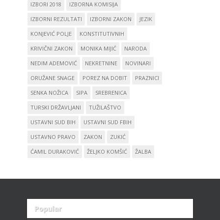
IZBORI 2018
IZBORNA KOMISIJA
IZBORNI REZULTATI
IZBORNI ZAKON
JEZIK
KONJEVIĆ POLJE
KONSTITUTIVNIH
KRIVIČNI ZAKON
MONIKA MIJIĆ
NARODA
NEDIM ADEMOVIĆ
NEKRETNINE
NOVINARI
ORUŽANE SNAGE
POREZ NA DOBIT
PRAZNICI
SENKA NOŽICA
SIPA
SREBRENICA
TURSKI DRŽAVLJANI
TUŽILAŠTVO
USTAVNI SUD BIH
USTAVNI SUD FBIH
USTAVNO PRAVO
ZAKON
ZUKIĆ
ĆAMIL DURAKOVIĆ
ŽELJKO KOMŠIĆ
ŽALBA
Popular