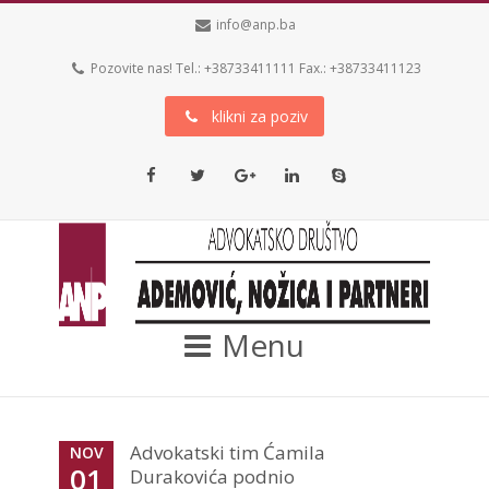
info@anp.ba
Pozovite nas! Tel.: +38733411111 Fax.: +38733411123
klikni za poziv
Facebook
Twitter
Google+
LinkedIn
Skype
Menu
Advokatski tim Ćamila
NOV
01
Durakovića podnio