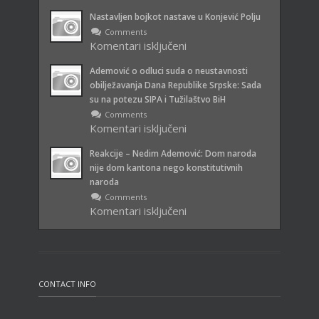
Recent
Nastavljen bojkot nastave u Konjević Polju
Comments
Komentari isključeni
za Nastavljen bojkot nastave u
Konjević Polju
Ademović o odluci suda o neustavnosti
obilježavanja Dana Republike Srpske: Sada
su na potezu SIPA i Tužilaštvo BiH
Comments
Komentari isključeni
za Ademović o odluci suda o
neustavnosti obilježavanja Dana
Reakcije – Nedim Ademović: Dom naroda
Republike Srpske: Sada su na
nije dom kantona nego konstitutivnih
potezu SIPA i Tužilaštvo BiH
naroda
Comments
Komentari isključeni
za Reakcije – Nedim Ademović:
Dom naroda nije dom kantona
nego konstitutivnih naroda
CONTACT INFO