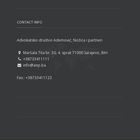
Dom naroda nije dom kantona
nego konstitutivnih naroda
CONTACT INFO
Advokatsko društvo Ademović, Nožica i partneri
Maršala Tita br. 50, 4. sprat 71000 Sarajevo, BiH
+38733411111
info@anp.ba
Fax.: +38733411123