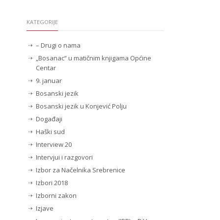
KATEGORIJE
– Drugi o nama
„Bosanac“ u matičnim knjigama Općine
Centar
9. januar
Bosanski jezik
Bosanski jezik u Konjević Polju
Događaji
Haški sud
Interview 20
Intervjui i razgovori
Izbor za Načelnika Srebrenice
Izbori 2018
Izborni zakon
Izjave