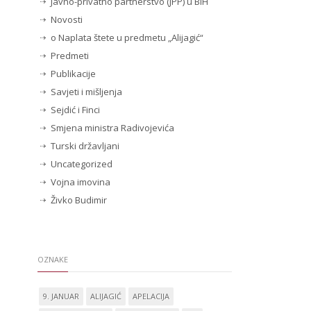
Javno-privatno partnerstvo (JPP) u BiH
Novosti
o Naplata štete u predmetu „Alijagić“
Predmeti
Publikacije
Savjeti i mišljenja
Sejdić i Finci
Smjena ministra Radivojevića
Turski državljani
Uncategorized
Vojna imovina
Živko Budimir
OZNAKE
9. JANUAR
ALIJAGIĆ
APELACIJA