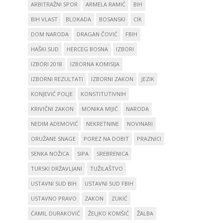
ARBITRAŽNI SPOR
ARMELA RAMIĆ
BIH
BIH VLAST
BLOKADA
BOSANSKI
CIK
DOM NARODA
DRAGAN ČOVIĆ
FBIH
HAŠKI SUD
HERCEG BOSNA
IZBORI
IZBORI 2018
IZBORNA KOMISIJA
IZBORNI REZULTATI
IZBORNI ZAKON
JEZIK
KONJEVIĆ POLJE
KONSTITUTIVNIH
KRIVIČNI ZAKON
MONIKA MIJIĆ
NARODA
NEDIM ADEMOVIĆ
NEKRETNINE
NOVINARI
ORUŽANE SNAGE
POREZ NA DOBIT
PRAZNICI
SENKA NOŽICA
SIPA
SREBRENICA
TURSKI DRŽAVLJANI
TUŽILAŠTVO
USTAVNI SUD BIH
USTAVNI SUD FBIH
USTAVNO PRAVO
ZAKON
ZUKIĆ
ĆAMIL DURAKOVIĆ
ŽELJKO KOMŠIĆ
ŽALBA