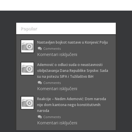
Popular
Recent
Nastavljen bojkot nastave u Konjević Polju
Comments
Komentari isključeni
za Nastavljen bojkot nastave u
Konjević Polju
Ademović o odluci suda o neustavnosti
obilježavanja Dana Republike Srpske: Sada
su na potezu SIPA i Tužilaštvo BiH
Comments
Komentari isključeni
za Ademović o odluci suda o
neustavnosti obilježavanja Dana
Reakcije – Nedim Ademović: Dom naroda
Republike Srpske: Sada su na
nije dom kantona nego konstitutivnih
potezu SIPA i Tužilaštvo BiH
naroda
Comments
Komentari isključeni
za Reakcije – Nedim Ademović: