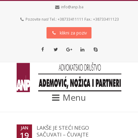
info@anp.ba
Pozovite nas! Tel.: +38733411111 Fax.: +38733411123
klikni za poziv
Facebook
Twitter
Google+
LinkedIn
Skype
Menu
LAKŠE JE STEĆI NEGO
JAN
19
SAČUVATI – ČUVAJTE