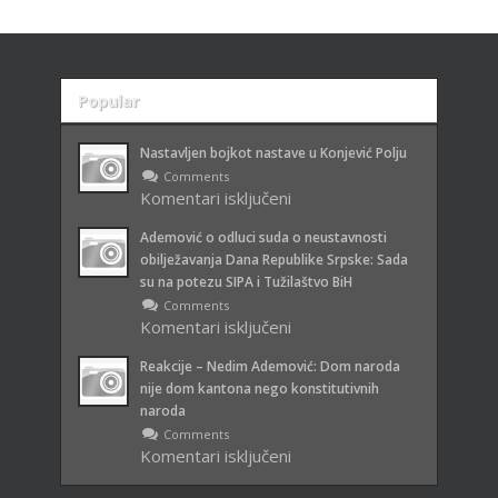
Popular
Recent
Nastavljen bojkot nastave u Konjević Polju
Comments
Komentari isključeni
za Nastavljen bojkot nastave u
Konjević Polju
Ademović o odluci suda o neustavnosti
obilježavanja Dana Republike Srpske: Sada
su na potezu SIPA i Tužilaštvo BiH
Comments
Komentari isključeni
za Ademović o odluci suda o
neustavnosti obilježavanja Dana
Reakcije – Nedim Ademović: Dom naroda
Republike Srpske: Sada su na
nije dom kantona nego konstitutivnih
potezu SIPA i Tužilaštvo BiH
naroda
Comments
Komentari isključeni
za Reakcije – Nedim Ademović:
Dom naroda nije dom kantona