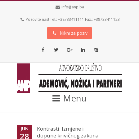
info@anp.ba
Pozovite nas! Tel.: +38733411111 Fax.: +38733411123
klikni za poziv
Facebook
Twitter
Google+
LinkedIn
Skype
Menu
Kontrasti: Izmjene i
JUN
28
dopune krivičnog zakona