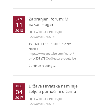
Zabranjeni forum: Mi
JAN
11
nakon Haga?!
2018
HAŠKI SUD
,
INTERVJUI I
RAZGOVORI
,
NOVOSTI
TV PINK BH, 11.01.2018. / Senka
Nožica
https://www.youtube.com/watch?
v=ftXSDPz7BOo&feature=youtu.be
Continue reading →
Država Hrvatska nam nije
DEC
04
željela pomoći ni u čemu
2017
HAŠKI SUD
,
INTERVJUI I
RAZGOVORI
,
NOVOSTI