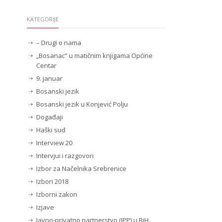
KATEGORIJE
– Drugi o nama
„Bosanac“ u matičnim knjigama Općine
Centar
9. januar
Bosanski jezik
Bosanski jezik u Konjević Polju
Događaji
Haški sud
Interview 20
Intervjui i razgovori
Izbor za Načelnika Srebrenice
Izbori 2018
Izborni zakon
Izjave
Javno-privatno partnerstvo (JPP) u BiH