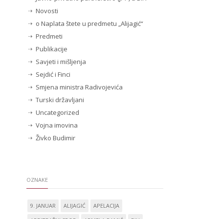
Novosti
o Naplata štete u predmetu „Alijagić“
Predmeti
Publikacije
Savjeti i mišljenja
Sejdić i Finci
Smjena ministra Radivojevića
Turski državljani
Uncategorized
Vojna imovina
Živko Budimir
OZNAKE
9. JANUAR
ALIJAGIĆ
APELACIJA