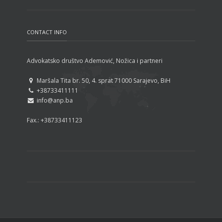
nego konstitutivnih naroda
CONTACT INFO
Advokatsko društvo Ademović, Nožica i partneri
Maršala Tita br. 50, 4. sprat 71000 Sarajevo, BiH
+38733411111
info@anp.ba
Fax.: +38733411123