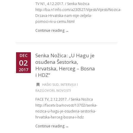
TV N1, 4.12.2017. / Senka Nožica
http://ba.n1info.com/a230527/Vijesti/Vijesti/Nozica-
Drzava-Hrvatska-nam-nije-zeljela-
pomoci-ni-u-cemu.html
Continue reading →
Senka Nožica: „U Hagu je
DEC
02
osuđena Šestorka,
Hrvatska, Herceg – Bosna
2017
i HDZ“
HAŠKI SUD
,
INTERVJUI I
RAZGOVORI
,
NOVOSTI
FACE TV, 2.12.2017. / Senka Nožica
http://facetv.ba/novost/13702/senka-
nozica-u-hagu-je-osudena-sestorka-
hrvatska-herceg-bosna-i-hdz
Continue reading →