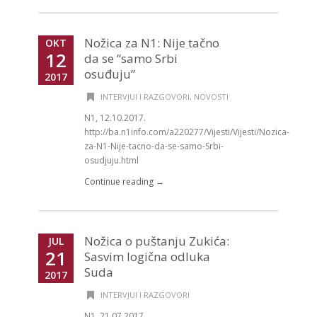
Nožica za N1: Nije tačno
OKT
12
da se “samo Srbi
osuđuju”
2017
INTERVJUI I RAZGOVORI
,
NOVOSTI
N1, 12.10.2017.
http://ba.n1info.com/a220277/Vijesti/Vijesti/Nozica-
za-N1-Nije-tacno-da-se-samo-Srbi-
osudjuju.html
Continue reading →
Nožica o puštanju Zukića:
JUL
21
Sasvim logična odluka
Suda
2017
INTERVJUI I RAZGOVORI
N1, 21.07.2017.