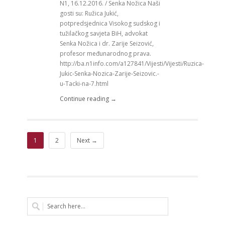
N1, 16.12.2016. / Senka Nožica Naši
gosti su: Ružica Jukić,
potpredsjednica Visokog sudskog i
tužilačkog savjeta BiH, advokat
Senka Nožica i dr. Zarije Seizović,
profesor međunarodnog prava.
http://ba.n1info.com/a127841/Vijesti/Vijesti/Ruzica-
Jukic-Senka-Nozica-Zarije-Seizovic.-
u-Tacki-na-7.html
Continue reading →
1
2
Next →