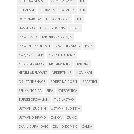
ARBITRAŽNI SPOR
ARMELA RAMIĆ
BIH
BIH VLAST
BLOKADA
BOSANSKI
CIK
DOM NARODA
DRAGAN ČOVIĆ
FBIH
HAŠKI SUD
HERCEG BOSNA
IZBORI
IZBORI 2018
IZBORNA KOMISIJA
IZBORNI REZULTATI
IZBORNI ZAKON
JEZIK
KONJEVIĆ POLJE
KONSTITUTIVNIH
KRIVIČNI ZAKON
MONIKA MIJIĆ
NARODA
NEDIM ADEMOVIĆ
NEKRETNINE
NOVINARI
ORUŽANE SNAGE
POREZ NA DOBIT
PRAZNICI
SENKA NOŽICA
SIPA
SREBRENICA
TURSKI DRŽAVLJANI
TUŽILAŠTVO
USTAVNI SUD BIH
USTAVNI SUD FBIH
USTAVNO PRAVO
ZAKON
ZUKIĆ
ĆAMIL DURAKOVIĆ
ŽELJKO KOMŠIĆ
ŽALBA