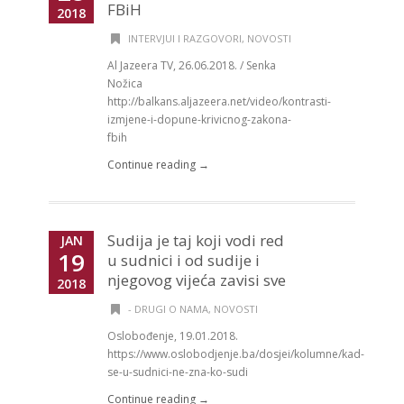
FBiH
2018
INTERVJUI I RAZGOVORI
,
NOVOSTI
Al Jazeera TV, 26.06.2018. / Senka
Nožica
http://balkans.aljazeera.net/video/kontrasti-
izmjene-i-dopune-krivicnog-zakona-
fbih
Continue reading →
Sudija je taj koji vodi red
JAN
19
u sudnici i od sudije i
njegovog vijeća zavisi sve
2018
- DRUGI O NAMA
,
NOVOSTI
Oslobođenje, 19.01.2018.
https://www.oslobodjenje.ba/dosjei/kolumne/kad-
se-u-sudnici-ne-zna-ko-sudi
Continue reading →