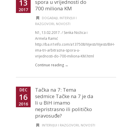
13
spora u vrijednosti do
700 miliona KM
2017
DOGAĐAJI
,
INTERVJUI I
RAZGOVORI
,
NOVOSTI
N1, 13.02.2017. / Senka Nožica i
Armela Ramić
http://ba.n1info.com/a137508/Vijesti/Vijesti/BiH-
ima-tri-arbitrazna-spora-u-
vrijednosti-do-700-miliona-KM.html
Continue reading →
Tačka na 7: Tema
DEC
16
sedmice Tačke na 7 je da
li u BiH imamo
2016
nepristrasno ili političko
pravosuđe?
INTERVJUI I RAZGOVORI
,
NOVOSTI