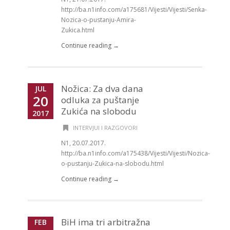
http://ba.n1info.com/a175681/Vijesti/Vijesti/Senka-
Nozica-o-pustanju-Amira-
Zukica.html
Continue reading →
Nožica: Za dva dana
JUL
20
odluka za puštanje
Zukića na slobodu
2017
INTERVJUI I RAZGOVORI
N1, 20.07.2017.
http://ba.n1info.com/a175438/Vijesti/Vijesti/Nozica-
o-pustanju-Zukica-na-slobodu.html
Continue reading →
BiH ima tri arbitražna
FEB