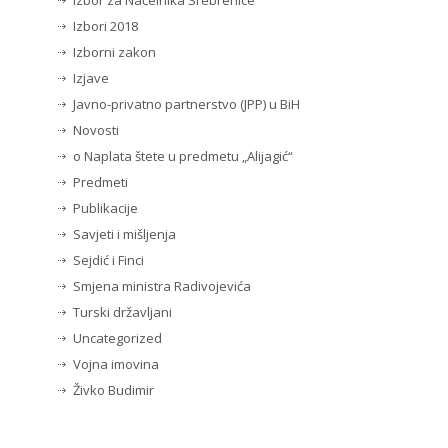
Izbor za Načelnika Srebrenice
Izbori 2018
Izborni zakon
Izjave
Javno-privatno partnerstvo (JPP) u BiH
Novosti
o Naplata štete u predmetu „Alijagić“
Predmeti
Publikacije
Savjeti i mišljenja
Sejdić i Finci
Smjena ministra Radivojevića
Turski državljani
Uncategorized
Vojna imovina
Živko Budimir