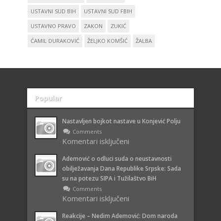
USTAVNI SUD BIH
USTAVNI SUD FBIH
USTAVNO PRAVO
ZAKON
ZUKIĆ
ĆAMIL DURAKOVIĆ
ŽELJKO KOMŠIĆ
ŽALBA
Popular
Recent
Nastavljen bojkot nastave u Konjević Polju
Comments
Komentari isključeni
za Nastavljen bojkot nastave u
Konjević Polju
Ademović o odluci suda o neustavnosti
obilježavanja Dana Republike Srpske: Sada
su na potezu SIPA i Tužilaštvo BiH
Comments
Komentari isključeni
za Ademović o odluci suda o
neustavnosti obilježavanja Dana
Reakcije – Nedim Ademović: Dom naroda