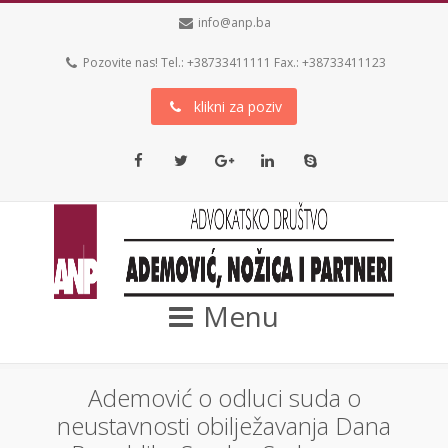
info@anp.ba
Pozovite nas! Tel.: +38733411111 Fax.: +38733411123
klikni za poziv
Facebook
Twitter
Google+
LinkedIn
Skype
Menu
Ademović o odluci suda o
neustavnosti obilježavanja Dana