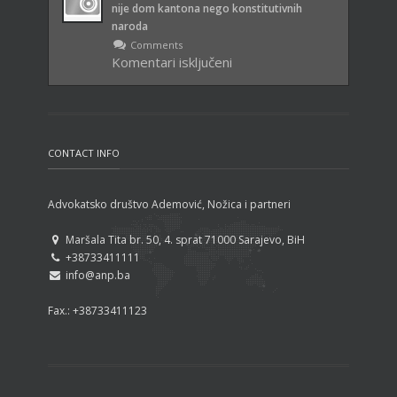
Republike Srpske: Sada su na
nije dom kantona nego konstitutivnih
potezu SIPA i Tužilaštvo BiH
naroda
Comments
Komentari isključeni
za Reakcije – Nedim Ademović:
Dom naroda nije dom kantona
nego konstitutivnih naroda
CONTACT INFO
Advokatsko društvo Ademović, Nožica i partneri
Maršala Tita br. 50, 4. sprat 71000 Sarajevo, BiH
+38733411111
info@anp.ba
Fax.: +38733411123