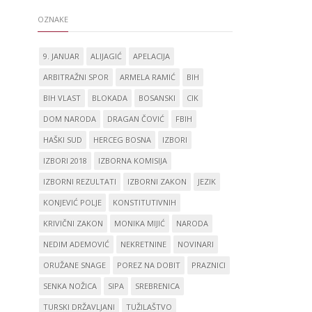
OZNAKE
9. JANUAR
ALIJAGIĆ
APELACIJA
ARBITRAŽNI SPOR
ARMELA RAMIĆ
BIH
BIH VLAST
BLOKADA
BOSANSKI
CIK
DOM NARODA
DRAGAN ČOVIĆ
FBIH
HAŠKI SUD
HERCEG BOSNA
IZBORI
IZBORI 2018
IZBORNA KOMISIJA
IZBORNI REZULTATI
IZBORNI ZAKON
JEZIK
KONJEVIĆ POLJE
KONSTITUTIVNIH
KRIVIČNI ZAKON
MONIKA MIJIĆ
NARODA
NEDIM ADEMOVIĆ
NEKRETNINE
NOVINARI
ORUŽANE SNAGE
POREZ NA DOBIT
PRAZNICI
SENKA NOŽICA
SIPA
SREBRENICA
TURSKI DRŽAVLJANI
TUŽILAŠTVO