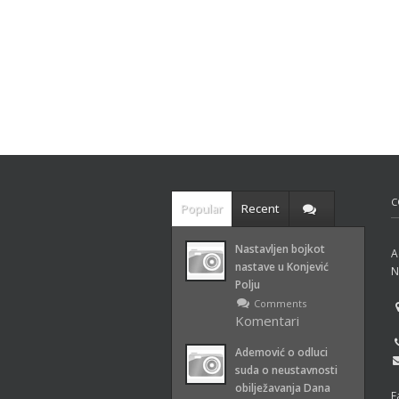
C
Popular
Recent
Nastavljen bojkot
A
nastave u Konjević
N
Polju
Comments
Komentari
isključeni
za Nastavljen
Ademović o odluci
bojkot nastave u
suda o neustavnosti
Konjević Polju
obilježavanja Dana
F