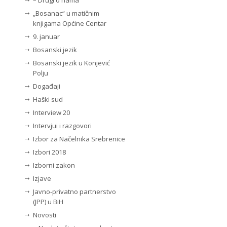
– Drugi o nama
„Bosanac“ u matičnim
knjigama Općine Centar
9. januar
Bosanski jezik
Bosanski jezik u Konjević
Polju
Događaji
Haški sud
Interview 20
Intervjui i razgovori
Izbor za Načelnika Srebrenice
Izbori 2018
Izborni zakon
Izjave
Javno-privatno partnerstvo
(JPP) u BiH
Novosti