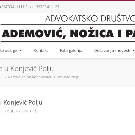
.: +38733411111 Fax.: +38733411123
še usluge
Kontakt
Foto galerija
Dešavanja i novosti
e u Konjević Polju
lju
Nastavljen bojkot nastave u Konjević Polju
 Konjević Polju
|
VIĆ POLJU
,
PREDMETI