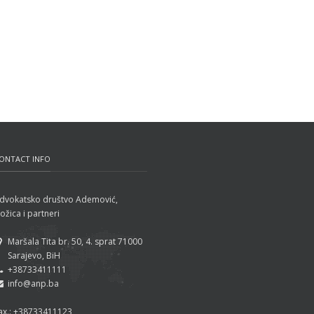
ONTACT INFO
dvokatsko društvo Ademović,
ožica i partneri
Maršala Tita br. 50, 4. sprat 71000
Sarajevo, BiH
+38733411111
info@anp.ba
ax.: +38733411123