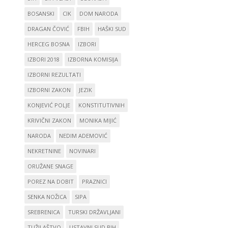
BOSANSKI
CIK
DOM NARODA
DRAGAN ČOVIĆ
FBIH
HAŠKI SUD
HERCEG BOSNA
IZBORI
IZBORI 2018
IZBORNA KOMISIJA
IZBORNI REZULTATI
IZBORNI ZAKON
JEZIK
KONJEVIĆ POLJE
KONSTITUTIVNIH
KRIVIČNI ZAKON
MONIKA MIJIĆ
NARODA
NEDIM ADEMOVIĆ
NEKRETNINE
NOVINARI
ORUŽANE SNAGE
POREZ NA DOBIT
PRAZNICI
SENKA NOŽICA
SIPA
SREBRENICA
TURSKI DRŽAVLJANI
TUŽILAŠTVO
USTAVNI SUD BIH