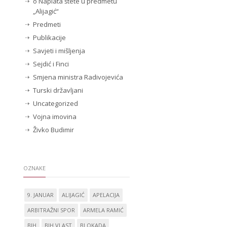
o Naplata štete u predmetu
„Alijagić“
Predmeti
Publikacije
Savjeti i mišljenja
Sejdić i Finci
Smjena ministra Radivojevića
Turski državljani
Uncategorized
Vojna imovina
Živko Budimir
OZNAKE
9. JANUAR
ALIJAGIĆ
APELACIJA
ARBITRAŽNI SPOR
ARMELA RAMIĆ
BIH
BIH VLAST
BLOKADA