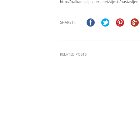
http://balkans.aljazeera.net/vijesti/nastavlje
SHARE IT:
RELATED POSTS